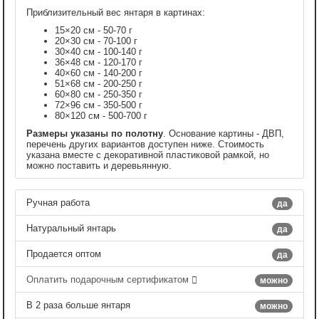
Приблизительный вес янтаря в картинах:
15×20 см - 50-70 г
20×30 см - 70-100 г
30×40 см - 100-140 г
36×48 см - 120-170 г
40×60 см - 140-200 г
51×68 см - 200-250 г
60×80 см - 250-350 г
72×96 см - 350-500 г
80×120 см - 500-700 г
Размеры указаны по полотну
. Основание картины - ДВП,
перечень других вариантов доступен ниже. Стоимость
указана вместе с декоративной пластиковой рамкой, но
можно поставить и деревьянную.
Ручная работа
да
Натуральный янтарь
да
Продается оптом
да
Оплатить подарочным сертификатом
можно
В 2 раза больше янтаря
можно