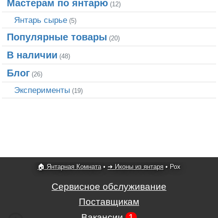
Мастерам по янтарю
(12)
Янтарь сырье
(5)
Популярные товары
(20)
В наличии
(48)
Блог
(26)
Эксперименты
(19)
🏠 Янтарная Комната
•
➜ Иконы из янтаря
•
Рох
Сервисное обслуживание
Поставщикам
Вакансии
1