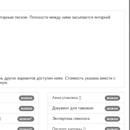
нтарным песком. Плоскости между ними засыпаются янтарной
нь других вариантов доступен ниже. Стоимость указана вместе с
нную.
Авиа-упаковка
можно
можно
Документ для таможни
можно
можно
Экспертиза гемолога
можно*
можно
Паспорт картины
можно*
можно