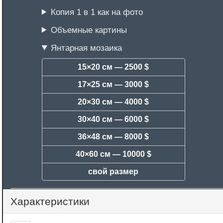
Копия 1 в 1 как на фото
Объемные картины
Янтарная мозаика
15×20 см —
2500 $
17×25 см —
3000 $
20×30 см —
4000 $
30×40 см —
6000 $
36×48 см —
8000 $
40×60 см —
10000 $
свой размер
Характеристики