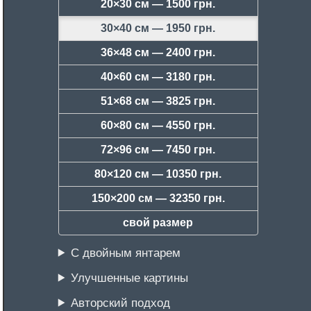
20×30 см —
1500 грн.
30×40 см —
1950 грн.
36×48 см —
2400 грн.
40×60 см —
3180 грн.
51×68 см —
3825 грн.
60×80 см —
4550 грн.
72×96 см —
7450 грн.
80×120 см —
10350 грн.
150×200 см —
32350 грн.
свой размер
С двойным янтарем
Улучшенные картины
Авторский подход