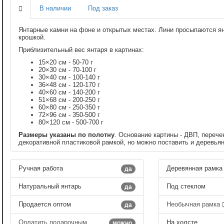
В наличии
Под заказ
Янтарные камни на фоне и открытых местах. Лини просыпаются я
крошкой.
Приблизительный вес янтаря в картинах:
15×20 см - 50-70 г
20×30 см - 70-100 г
30×40 см - 100-140 г
36×48 см - 120-170 г
40×60 см - 140-200 г
51×68 см - 200-250 г
60×80 см - 250-350 г
72×96 см - 350-500 г
80×120 см - 500-700 г
Размеры указаны по полотну
. Основание картины - ДВП, перече
декоративной пластиковой рамкой, но можно поставить и деревья
Ручная работа
Деревянная рамка
да
Натуральный янтарь
Под стеклом
да
Продается оптом
Необычная рамка
да
Оплатить подарочным
На холсте
можно