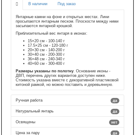
В наличии
Под заказ
Янтарные камни на фоне и открытых местах. Лини
просыпаются янтарным песком. Плоскости между ними
засыпаются янтарной крошкой.
Приблизительный вес янтаря в иконах:
15×20 см - 100-140 г
17.5×25 см - 120-180 г
20×30 см - 140-200 г
30×40 см - 200-300 г
36×48 см - 240-340 г
40×60 см - 300-400 г
Размеры указаны по полотну
. Основание иконы -
ДВП, перечень других вариантов доступен ниже.
Стоимость указана вместе с декоративной пластиковой
китоной рамкой, но можно поставить и деревьянную.
Ручная работа
да
Натуральный янтарь
да
Освящены
нет
Цена за пару
да