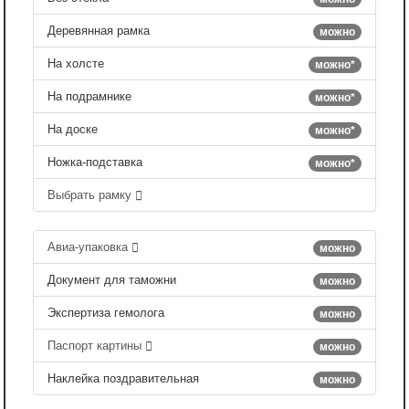
Деревянная рамка
можно
На холсте
можно*
На подрамнике
можно*
На доске
можно*
Ножка-подставка
можно*
Выбрать рамку
Авиа-упаковка
можно
Документ для таможни
можно
Экспертиза гемолога
можно
Паспорт картины
можно
Наклейка поздравительная
можно