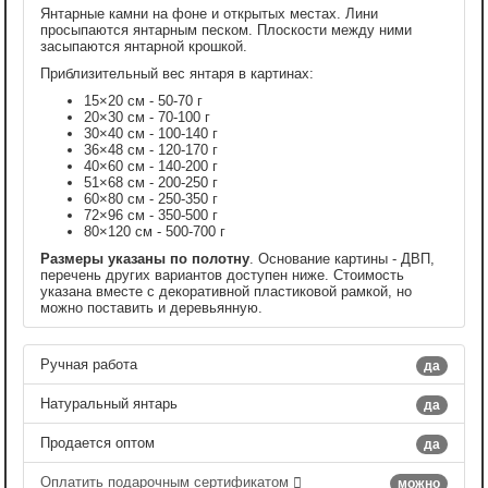
Янтарные камни на фоне и открытых местах. Лини
просыпаются янтарным песком. Плоскости между ними
засыпаются янтарной крошкой.
Приблизительный вес янтаря в картинах:
15×20 см - 50-70 г
20×30 см - 70-100 г
30×40 см - 100-140 г
36×48 см - 120-170 г
40×60 см - 140-200 г
51×68 см - 200-250 г
60×80 см - 250-350 г
72×96 см - 350-500 г
80×120 см - 500-700 г
Размеры указаны по полотну
. Основание картины - ДВП,
перечень других вариантов доступен ниже. Стоимость
указана вместе с декоративной пластиковой рамкой, но
можно поставить и деревьянную.
Ручная работа
да
Натуральный янтарь
да
Продается оптом
да
Оплатить подарочным сертификатом
можно