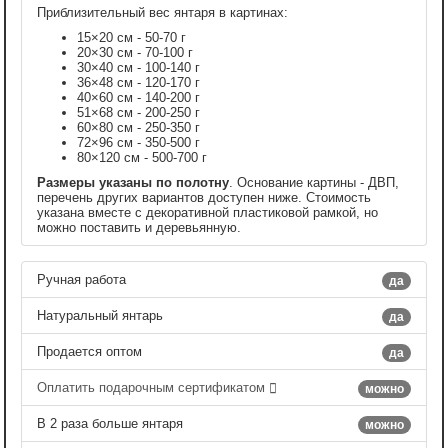
Приблизительный вес янтаря в картинах:
15×20 см - 50-70 г
20×30 см - 70-100 г
30×40 см - 100-140 г
36×48 см - 120-170 г
40×60 см - 140-200 г
51×68 см - 200-250 г
60×80 см - 250-350 г
72×96 см - 350-500 г
80×120 см - 500-700 г
Размеры указаны по полотну
. Основание картины - ДВП,
перечень других вариантов доступен ниже. Стоимость
указана вместе с декоративной пластиковой рамкой, но
можно поставить и деревьянную.
Ручная работа
да
Натуральный янтарь
да
Продается оптом
да
Оплатить подарочным сертификатом
можно
В 2 раза больше янтаря
можно