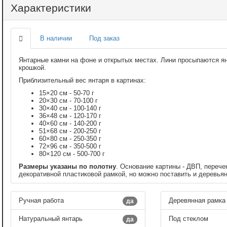
Характеристики
В наличии
Под заказ
Янтарные камни на фоне и открытых местах. Лини просыпаются я
крошкой.
Приблизительный вес янтаря в картинах:
15×20 см - 50-70 г
20×30 см - 70-100 г
30×40 см - 100-140 г
36×48 см - 120-170 г
40×60 см - 140-200 г
51×68 см - 200-250 г
60×80 см - 250-350 г
72×96 см - 350-500 г
80×120 см - 500-700 г
Размеры указаны по полотну
. Основание картины - ДВП, перече
декоративной пластиковой рамкой, но можно поставить и деревья
Ручная работа
Деревянная рамка
да
Натуральный янтарь
Под стеклом
да