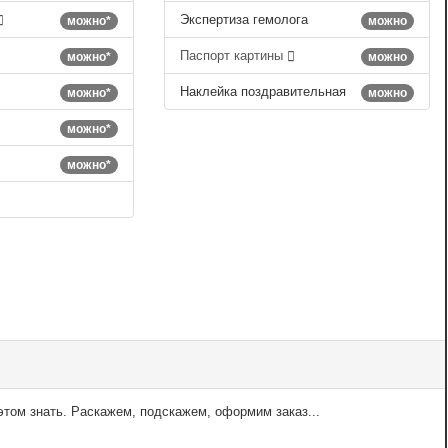
Экспертиза гемолога
можно*
можно
Паспорт картины
можно*
можно
Наклейка поздравительная
можно*
можно
можно*
можно*
том знать. Раскажем, подскажем, оформим заказ...