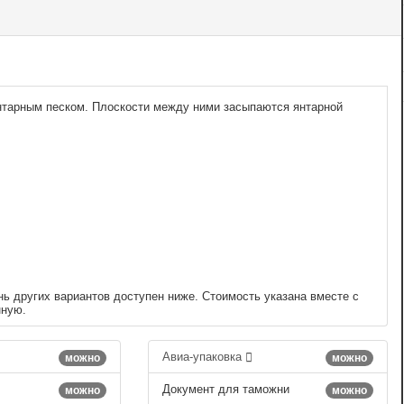
нтарным песком. Плоскости между ними засыпаются янтарной
нь других вариантов доступен ниже. Стоимость указана вместе с
нную.
Авиа-упаковка
можно
можно
Документ для таможни
можно
можно