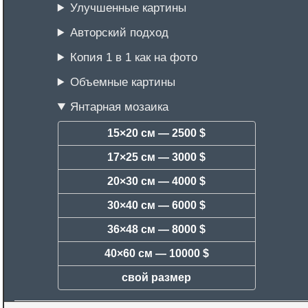
Улучшенные картины
Авторский подход
Копия 1 в 1 как на фото
Объемные картины
Янтарная мозаика
15×20 см —
2500 $
17×25 см —
3000 $
20×30 см —
4000 $
30×40 см —
6000 $
36×48 см —
8000 $
40×60 см —
10000 $
свой размер