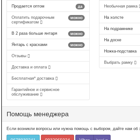
Продается оптом
Необычная рамка
да
Оплатить подарочным
На холсте
можно
сертификатом
На подрамнике
В 2 раза больше янтаря
можно
На доске
Янтарь с красками
можно
Ножка-подставка
Отзывы
Выбрать рамку
Доставка и оплата
Бесплатная* доставка
Гарантийное и сервисное
обслуживание
Помощь менеджера
Если возникли вопросы или нужна помощь с выбором, дайте нам об э
0678930241
0932065024
Viber
інші