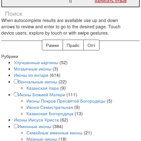
написать отзыв
0
When autocomplete results are available use up and down
arrows to review and enter to go to the desired page. Touch
device users, explore by touch or with swipe gestures.
Рамки
Прайс
Опт
Рубрики
Улучшенные картины
(52)
Мозаичные иконы
(3)
Иконы из янтаря
(614)
Венчальные иконы
(22)
Казанская пара
(9)
Иконы Божией Матери
(111)
Иконы Покров Пресвятой Богородицы
(5)
Икона Семистрельная
(9)
Казанская Богородица
(13)
Иконы Иисуса Христа
(62)
Именные иконы
(384)
Семейные именные иконы
(21)
Мерные иконы
(18)