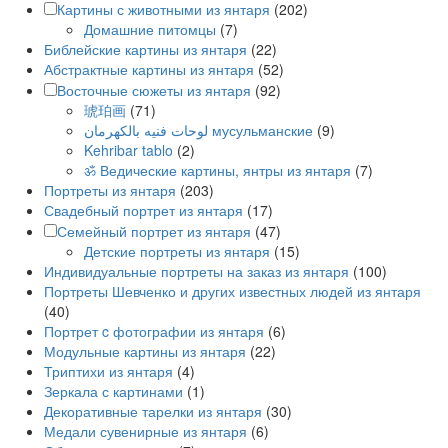
Картины с животными из янтаря
(202)
Домашние питомцы
(7)
Библейские картины из янтаря
(22)
Абстрактные картины из янтаря
(52)
Восточные сюжеты из янтаря
(92)
琥珀画
(71)
لوحات فنيه بالكهرمان мусульманские
(9)
Kehribar tablo
(2)
ॐ Ведические картины, янтры из янтаря
(7)
Портреты из янтаря
(203)
Свадебный портрет из янтаря
(17)
Семейный портрет из янтаря
(47)
Детские портреты из янтаря
(15)
Индивидуальные портреты на заказ из янтаря
(100)
Портреты Шевченко и других известных людей из янтаря
(40)
Портрет c фотографии из янтаря
(6)
Модульные картины из янтаря
(22)
Триптихи из янтаря
(4)
Зеркала с картинами
(1)
Декоративные тарелки из янтаря
(30)
Медали сувенирные из янтаря
(6)