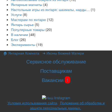
Янтарные магниты
(4)
Настольные игры из янтаря: шахматы, нарды…
(1)
Услуги
(8)
Мастерам по янтарю
(12)
Янтарь сырье
(5)
Популярные товары
(20)
В наличии
(48)
Блог
(26)
Эксперименты
(19)
🏠 Янтарная Комната
•
➜ Иконы Божией Матери
•
Кормилица 2
Сервисное обслуживание
Поставщикам
Вакансии
1
Подписывайтесь на нас в Instagram
Условия использования сайта,
,
Положение об обработке и
защите персональных данных.
.