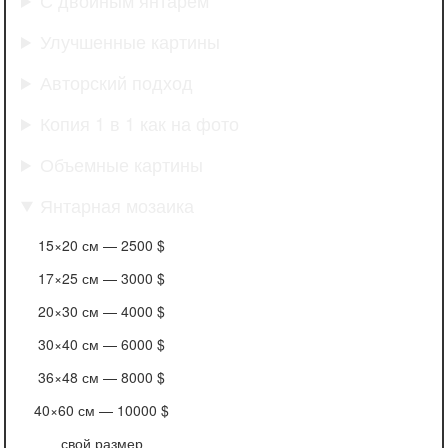
Улучшенные картины
Авторский подход
Копия 1 в 1 как на фото
Объемные картины
Янтарная мозаика
15×20 см —
2500 $
17×25 см —
3000 $
20×30 см —
4000 $
30×40 см —
6000 $
36×48 см —
8000 $
40×60 см —
10000 $
свой размер