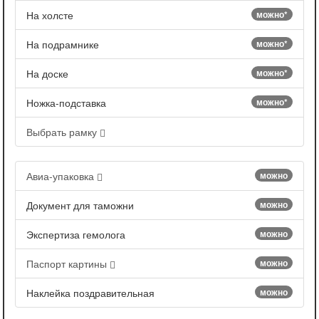
На холсте
можно*
На подрамнике
можно*
На доске
можно*
Ножка-подставка
можно*
Выбрать рамку
Авиа-упаковка
можно
Документ для таможни
можно
Экспертиза гемолога
можно
Паспорт картины
можно
Наклейка поздравительная
можно