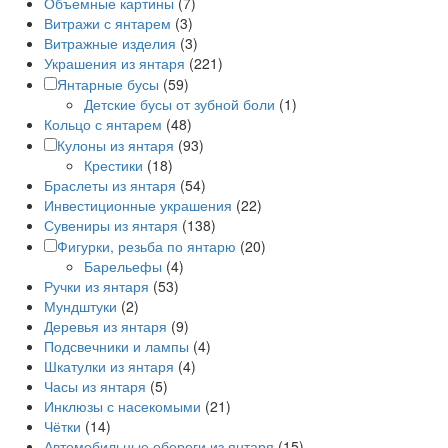
Объемные картины
(7)
Витражи с янтарем
(3)
Витражные изделия
(3)
Украшения из янтаря
(221)
Янтарные бусы
(59)
Детские бусы от зубной боли
(1)
Кольцо с янтарем
(48)
Кулоны из янтаря
(93)
Крестики
(18)
Браслеты из янтаря
(54)
Инвестиционные украшения
(22)
Сувениры из янтаря
(138)
Фигурки, резьба по янтарю
(20)
Барельефы
(4)
Ручки из янтаря
(53)
Мундштуки
(2)
Деревья из янтаря
(9)
Подсвечники и лампы
(4)
Шкатулки из янтаря
(4)
Часы из янтаря
(5)
Инклюзы с насекомыми
(21)
Чётки
(14)
Автомобильные обереги из янтаря
(15)