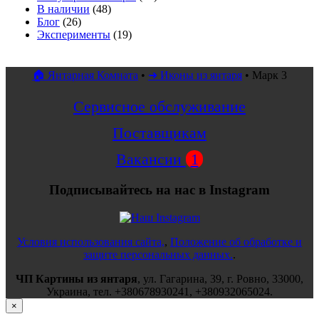
В наличии
(48)
Блог
(26)
Эксперименты
(19)
🏠 Янтарная Комната
•
➜ Иконы из янтаря
•
Марк 3
Сервисное обслуживание
Поставщикам
Вакансии
1
Подписывайтесь на нас в Instagram
Условия использования сайта,
,
Положение об обработке и
защите персональных данных.
.
ЧП Картины из янтаря
,
ул.
Гагарина, 39
, г.
Ровно
,
33000
,
Украина
, тел.
+380678930241
,
+380932065024
.
×