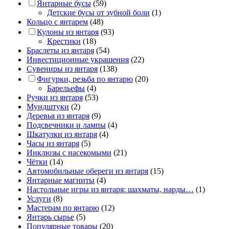
Янтарные бусы
(59)
Детские бусы от зубной боли
(1)
Кольцо с янтарем
(48)
Кулоны из янтаря
(93)
Крестики
(18)
Браслеты из янтаря
(54)
Инвестиционные украшения
(22)
Сувениры из янтаря
(138)
Фигурки, резьба по янтарю
(20)
Барельефы
(4)
Ручки из янтаря
(53)
Мундштуки
(2)
Деревья из янтаря
(9)
Подсвечники и лампы
(4)
Шкатулки из янтаря
(4)
Часы из янтаря
(5)
Инклюзы с насекомыми
(21)
Чётки
(14)
Автомобильные обереги из янтаря
(15)
Янтарные магниты
(4)
Настольные игры из янтаря: шахматы, нарды…
(1)
Услуги
(8)
Мастерам по янтарю
(12)
Янтарь сырье
(5)
Популярные товары
(20)