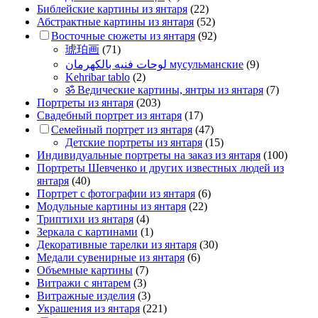
Библейские картины из янтаря
(22)
Абстрактные картины из янтаря
(52)
Восточные сюжеты из янтаря
(92)
琥珀画
(71)
لوحات فنيه بالكهرمان мусульманские
(9)
Kehribar tablo
(2)
ॐ Ведические картины, янтры из янтаря
(7)
Портреты из янтаря
(203)
Свадебный портрет из янтаря
(17)
Семейный портрет из янтаря
(47)
Детские портреты из янтаря
(15)
Индивидуальные портреты на заказ из янтаря
(100)
Портреты Шевченко и других известных людей из
янтаря
(40)
Портрет c фотографии из янтаря
(6)
Модульные картины из янтаря
(22)
Триптихи из янтаря
(4)
Зеркала с картинами
(1)
Декоративные тарелки из янтаря
(30)
Медали сувенирные из янтаря
(6)
Объемные картины
(7)
Витражи с янтарем
(3)
Витражные изделия
(3)
Украшения из янтаря
(221)