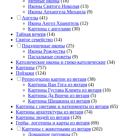
Мерные иконы
(18)
Иконы Святого Николая
(13)
Иконы Архангела Михаила
(9)
Ангелы
(41)
Икона Ангел Хранитель
(12)
Картины с ангелами
(30)
Тайная вечеря
(14)
Святое семейство
(14)
Праздничные иконы
(25)
Иконы Рождества
(7)
Пасхальные сюжеты
(9)
Католические иконы и греко-католические
(34)
Картины
(757)
Пейзажи
(124)
Репродукции картин из янтаря
(38)
Картины Ван Гога из янтаря
(4)
Картины Густава Климта из янтаря
(10)
Картины Да Винчи из янтаря
(5)
Картины Шишкина из янтаря
(3)
Картины с цветами и натюрморты из янтаря
(65)
Картины архитектуры из янтаря
(74)
Картины людей из янтаря
(120)
Гербы, логотипы и карты из янтаря
(69)
Картины с животными из янтаря
(202)
Домашние питомцы
(7)