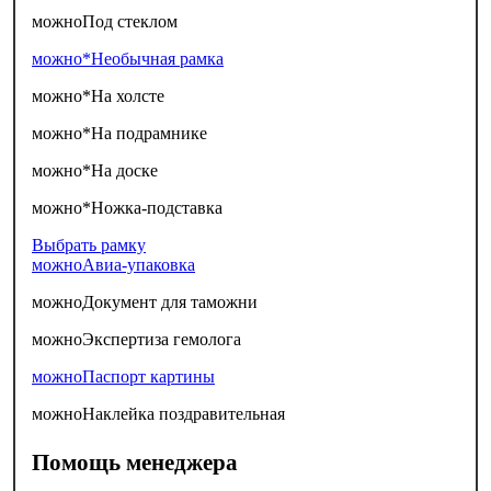
можно
Под стеклом
можно*
Необычная рамка
можно*
На холсте
можно*
На подрамнике
можно*
На доске
можно*
Ножка-подставка
Выбрать рамку
можно
Авиа-упаковка
можно
Документ для таможни
можно
Экспертиза гемолога
можно
Паспорт картины
можно
Наклейка поздравительная
Помощь менеджера