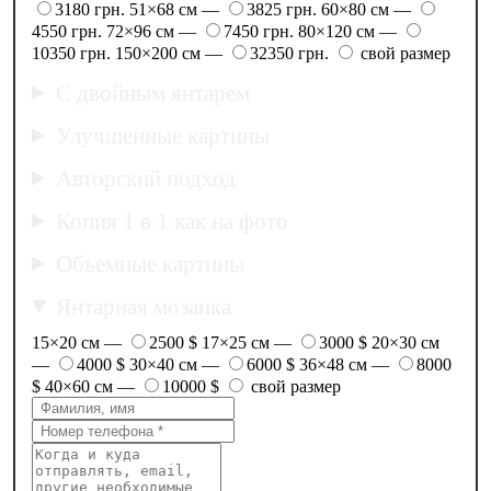
3180 грн.
51×68 см —
3825 грн.
60×80 см —
4550 грн.
72×96 см —
7450 грн.
80×120 см —
10350 грн.
150×200 см —
32350 грн.
свой размер
С двойным янтарем
Улучшенные картины
Авторский подход
Копия 1 в 1 как на фото
Объемные картины
Янтарная мозаика
15×20 см —
2500 $
17×25 см —
3000 $
20×30 см
—
4000 $
30×40 см —
6000 $
36×48 см —
8000
$
40×60 см —
10000 $
свой размер