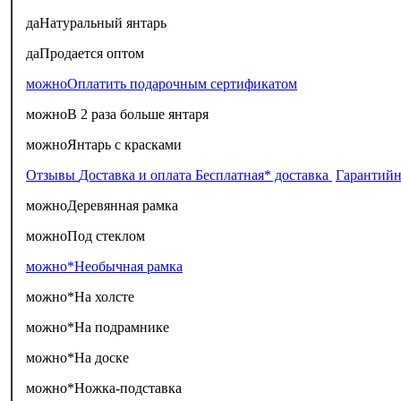
да
Натуральный янтарь
да
Продается оптом
можно
Оплатить подарочным сертификатом
можно
В 2 раза больше янтаря
можно
Янтарь с красками
Отзывы
Доставка и оплата
Бесплатная* доставка
Гарантийн
можно
Деревянная рамка
можно
Под стеклом
можно*
Необычная рамка
можно*
На холсте
можно*
На подрамнике
можно*
На доске
можно*
Ножка-подставка