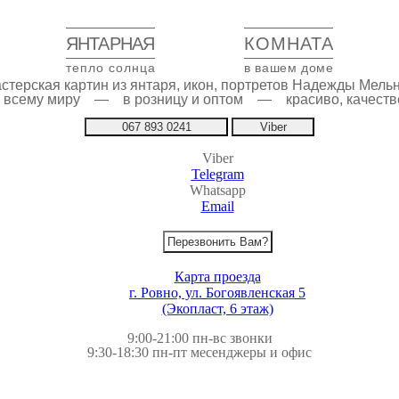
ЯНТАРНАЯ
КОМНАТА
тепло солнца
в вашем доме
стерская картин из янтаря, икон, портретов Надежды Мель
по всему миру — в розницу и оптом — красиво, качестве
067 893 0241
Viber
Viber
Telegram
Whatsapp
Email
Перезвонить Вам?
Карта проезда
г. Ровно, ул. Богоявленская 5
(Экопласт, 6 этаж)
9:00-21:00 пн-вс звонки
9:30-18:30 пн-пт месенджеры и офис