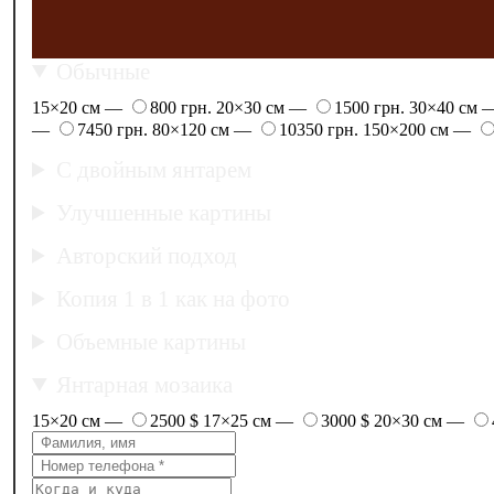
Обычные
15×20 см —
800 грн.
20×30 см —
1500 грн.
30×40 см
—
7450 грн.
80×120 см —
10350 грн.
150×200 см —
С двойным янтарем
Улучшенные картины
Авторский подход
Копия 1 в 1 как на фото
Объемные картины
Янтарная мозаика
15×20 см —
2500 $
17×25 см —
3000 $
20×30 см —