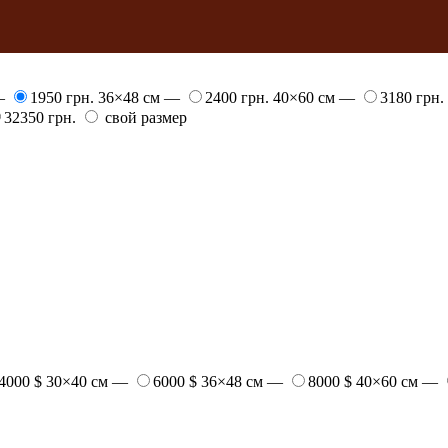
 —
1950 грн.
36×48 см —
2400 грн.
40×60 см —
3180 грн.
32350 грн.
свой размер
4000 $
30×40 см —
6000 $
36×48 см —
8000 $
40×60 см —