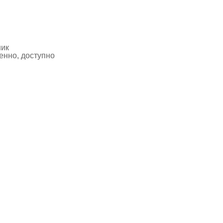
ник
нно, доступно