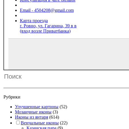
Email - 4504208@gmail.com
Карта проезда
г. Ровно, ул. Гагарина, 39 в в
(вход возле Приватбанка)
Рубрики
Улучшенные картины
(52)
Мозаичные иконы
(3)
Иконы из янтаря
(614)
Венчальные иконы
(22)
Казанская пара
(9)