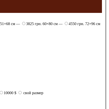
51×68 см —
3825 грн.
60×80 см —
4550 грн.
72×96 см
10000 $
свой размер