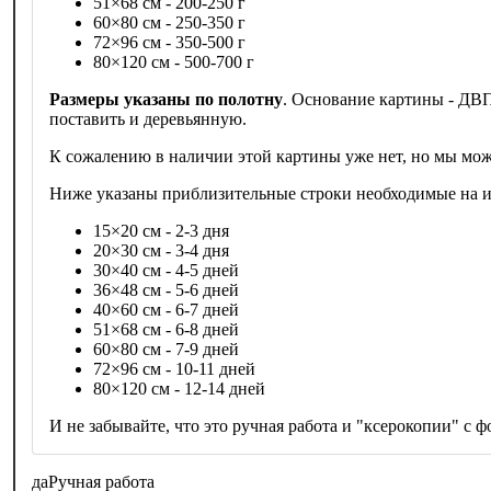
51×68 см - 200-250 г
60×80 см - 250-350 г
72×96 см - 350-500 г
80×120 см - 500-700 г
Размеры указаны по полотну
. Основание картины - ДВП
поставить и деревьянную.
К сожалению в наличии этой картины уже нет, но мы мож
Ниже указаны приблизительные строки необходимые на из
15×20 см - 2-3 дня
20×30 см - 3-4 дня
30×40 см - 4-5 дней
36×48 см - 5-6 дней
40×60 см - 6-7 дней
51×68 см - 6-8 дней
60×80 см - 7-9 дней
72×96 см - 10-11 дней
80×120 см - 12-14 дней
И не забывайте, что это ручная работа и "ксерокопии" с фо
да
Ручная работа