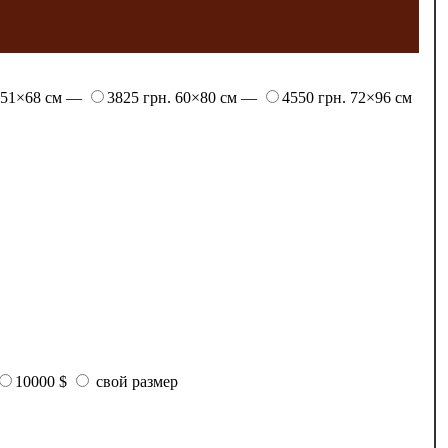
51×68 см —
3825 грн.
60×80 см —
4550 грн.
72×96 см
10000 $
свой размер