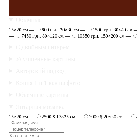
Обычные
15×20 см —
800 грн.
20×30 см —
1500 грн.
30×40 см
—
7450 грн.
80×120 см —
10350 грн.
150×200 см —
С двойным янтарем
Улучшенные картины
Авторский подход
Копия 1 в 1 как на фото
Объемные картины
Янтарная мозаика
15×20 см —
2500 $
17×25 см —
3000 $
20×30 см —