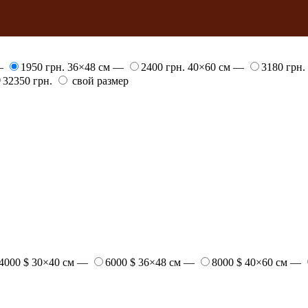
 —
1950 грн.
36×48 см —
2400 грн.
40×60 см —
3180 грн.
32350 грн.
свой размер
4000 $
30×40 см —
6000 $
36×48 см —
8000 $
40×60 см —