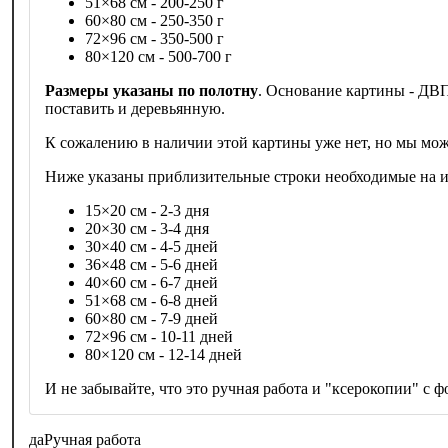
51×68 см - 200-250 г
60×80 см - 250-350 г
72×96 см - 350-500 г
80×120 см - 500-700 г
Размеры указаны по полотну
. Основание картины - ДВП
поставить и деревьянную.
К сожалению в наличии этой картины уже нет, но мы мож
Ниже указаны приблизительные строки необходимые на из
15×20 см - 2-3 дня
20×30 см - 3-4 дня
30×40 см - 4-5 дней
36×48 см - 5-6 дней
40×60 см - 6-7 дней
51×68 см - 6-8 дней
60×80 см - 7-9 дней
72×96 см - 10-11 дней
80×120 см - 12-14 дней
И не забывайте, что это ручная работа и "ксерокопии" с фо
да
Ручная работа