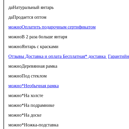
да
Натуральный янтарь
да
Продается оптом
можно
Оплатить подарочным сертификатом
можно
В 2 раза больше янтаря
можно
Янтарь с красками
Отзывы
Доставка и оплата
Бесплатная* доставка
Гарантийн
можно
Деревянная рамка
можно
Под стеклом
можно*
Необычная рамка
можно*
На холсте
можно*
На подрамнике
можно*
На доске
можно*
Ножка-подставка