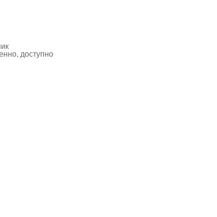
ник
нно, доступно