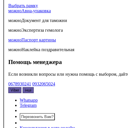
Выбрать рамку
можно
Авиа-упаковка
можно
Документ для таможни
можно
Экспертиза гемолога
можно
Паспорт картины
можно
Наклейка поздравительная
Помощь менеджера
Если возникли вопросы или нужна помощь с выбором, дайте 
0678930241
0932065024
Viber
інші
Whatsapp
Telegram
Перезвонить Вам?
Консультация в чате онлайн