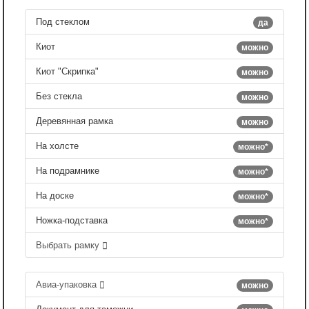
Под стеклом
да
Киот
можно
Киот "Скрипка"
можно
Без стекла
можно
Деревянная рамка
можно
На холсте
можно*
На подрамнике
можно*
На доске
можно*
Ножка-подставка
можно*
Выбрать рамку
Авиа-упаковка
можно