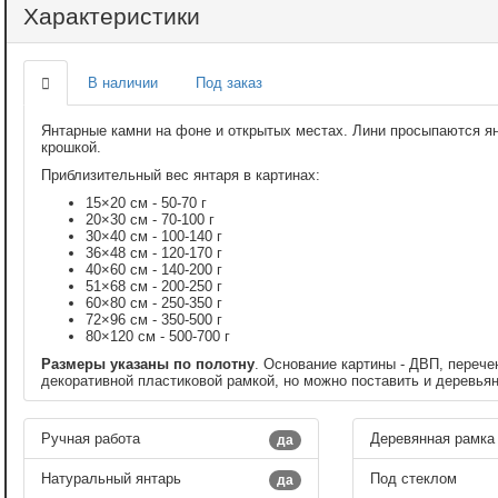
Характеристики
В наличии
Под заказ
Янтарные камни на фоне и открытых местах. Лини просыпаются я
крошкой.
Приблизительный вес янтаря в картинах:
15×20 см - 50-70 г
20×30 см - 70-100 г
30×40 см - 100-140 г
36×48 см - 120-170 г
40×60 см - 140-200 г
51×68 см - 200-250 г
60×80 см - 250-350 г
72×96 см - 350-500 г
80×120 см - 500-700 г
Размеры указаны по полотну
. Основание картины - ДВП, перече
декоративной пластиковой рамкой, но можно поставить и деревья
Ручная работа
Деревянная рамка
да
Натуральный янтарь
Под стеклом
да