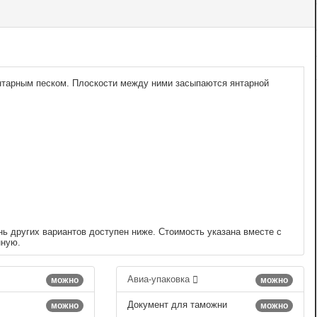
нтарным песком. Плоскости между ними засыпаются янтарной
нь других вариантов доступен ниже. Стоимость указана вместе с
нную.
Авиа-упаковка
можно
можно
Документ для таможни
можно
можно