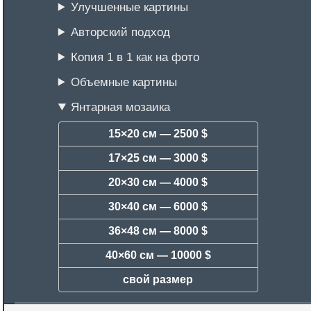
Улучшенные картины
Авторский подход
Копия 1 в 1 как на фото
Объемные картины
Янтарная мозаика
15×20 см —
2500 $
17×25 см —
3000 $
20×30 см —
4000 $
30×40 см —
6000 $
36×48 см —
8000 $
40×60 см —
10000 $
свой размер