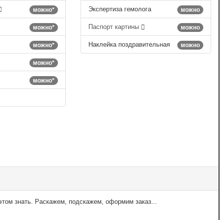
Экспертиза гемолога
можно*
можно
Паспорт картины
можно*
можно
Наклейка поздравительная
можно*
можно
можно*
можно*
том знать. Раскажем, подскажем, оформим заказ...