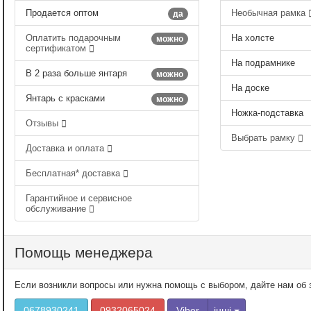
Продается оптом
Необычная рамка
да
Оплатить подарочным
На холсте
можно
сертификатом
На подрамнике
В 2 раза больше янтаря
можно
На доске
Янтарь с красками
можно
Ножка-подставка
Отзывы
Выбрать рамку
Доставка и оплата
Бесплатная* доставка
Гарантийное и сервисное
обслуживание
Помощь менеджера
Если возникли вопросы или нужна помощь с выбором, дайте нам об э
0678930241
0932065024
Viber
інші