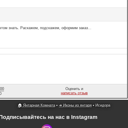
том знать. Раскажем, подскажем, оформим заказ...
,00
Оценить и
написать отзыв
0
🏠 Янтарная Комната
•
➜ Иконы из янтаря
•
Исидора
Подписывайтесь на нас в Instagram