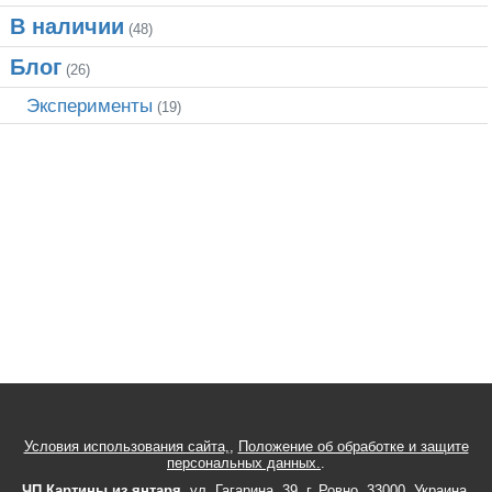
В наличии
(48)
Блог
(26)
Эксперименты
(19)
Условия использования сайта,
,
Положение об обработке и защите
персональных данных.
.
ЧП Картины из янтаря
,
ул.
Гагарина, 39
, г.
Ровно
,
33000
,
Украина
,