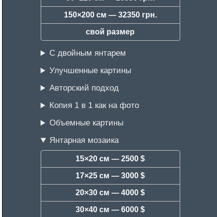
150×200 см —
32350 грн.
свой размер
С двойным янтарем
Улучшенные картины
Авторский подход
Копия 1 в 1 как на фото
Объемные картины
Янтарная мозаика
15×20 см —
2500 $
17×25 см —
3000 $
20×30 см —
4000 $
30×40 см —
6000 $