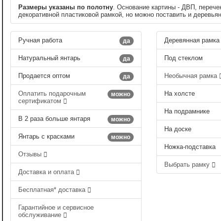
Размеры указаны по полотну
. Основание картины - ДВП, перече
декоративной пластиковой рамкой, но можно поставить и деревья
Ручная работа
Деревянная рамка
да
Натуральный янтарь
Под стеклом
да
Продается оптом
Необычная рамка
да
Оплатить подарочным
На холсте
можно
сертификатом
На подрамнике
В 2 раза больше янтаря
можно
На доске
Янтарь с красками
можно
Ножка-подставка
Отзывы
Выбрать рамку
Доставка и оплата
Бесплатная* доставка
Гарантийное и сервисное
обслуживание