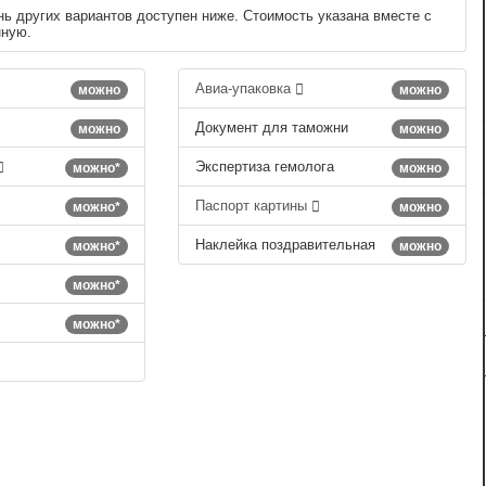
нь других вариантов доступен ниже. Стоимость указана вместе с
нную.
Авиа-упаковка
можно
можно
Документ для таможни
можно
можно
Экспертиза гемолога
можно*
можно
Паспорт картины
можно*
можно
Наклейка поздравительная
можно*
можно
можно*
можно*