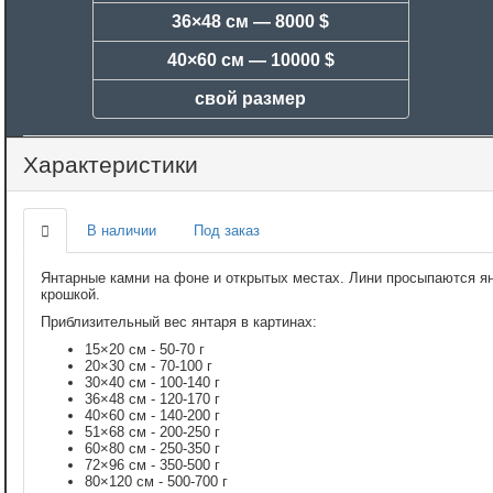
36×48 см —
8000 $
40×60 см —
10000 $
свой размер
Характеристики
В наличии
Под заказ
Янтарные камни на фоне и открытых местах. Лини просыпаются я
крошкой.
Приблизительный вес янтаря в картинах:
15×20 см - 50-70 г
20×30 см - 70-100 г
30×40 см - 100-140 г
36×48 см - 120-170 г
40×60 см - 140-200 г
51×68 см - 200-250 г
60×80 см - 250-350 г
72×96 см - 350-500 г
80×120 см - 500-700 г