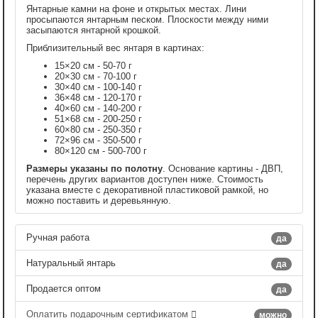
Янтарные камни на фоне и открытых местах. Лини
просыпаются янтарным песком. Плоскости между ними
засыпаются янтарной крошкой.
Приблизительный вес янтаря в картинах:
15×20 см - 50-70 г
20×30 см - 70-100 г
30×40 см - 100-140 г
36×48 см - 120-170 г
40×60 см - 140-200 г
51×68 см - 200-250 г
60×80 см - 250-350 г
72×96 см - 350-500 г
80×120 см - 500-700 г
Размеры указаны по полотну
. Основание картины - ДВП,
перечень других вариантов доступен ниже. Стоимость
указана вместе с декоративной пластиковой рамкой, но
можно поставить и деревьянную.
Ручная работа
да
Натуральный янтарь
да
Продается оптом
да
Оплатить подарочным сертификатом
можно