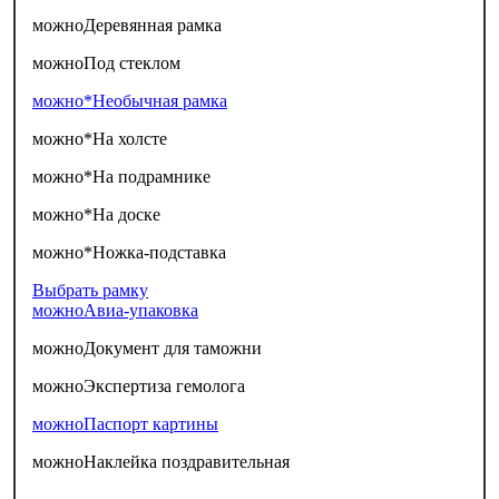
можно
Деревянная рамка
можно
Под стеклом
можно*
Необычная рамка
можно*
На холсте
можно*
На подрамнике
можно*
На доске
можно*
Ножка-подставка
Выбрать рамку
можно
Авиа-упаковка
можно
Документ для таможни
можно
Экспертиза гемолога
можно
Паспорт картины
можно
Наклейка поздравительная