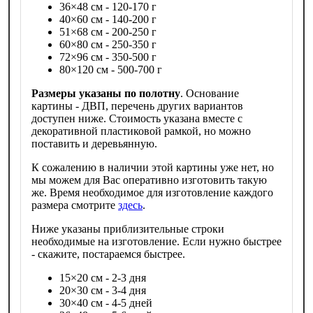
36×48 см - 120-170 г
40×60 см - 140-200 г
51×68 см - 200-250 г
60×80 см - 250-350 г
72×96 см - 350-500 г
80×120 см - 500-700 г
Размеры указаны по полотну
. Основание
картины - ДВП, перечень других вариантов
доступен ниже. Стоимость указана вместе с
декоративной пластиковой рамкой, но можно
поставить и деревьянную.
К сожалению в наличии этой картины уже нет, но
мы можем для Вас оперативно изготовить такую
же. Время необходимое для изготовление каждого
размера смотрите
здесь
.
Ниже указаны приблизительные строки
необходимые на изготовление. Если нужно быстрее
- скажите, постараемся быстрее.
15×20 см - 2-3 дня
20×30 см - 3-4 дня
30×40 см - 4-5 дней