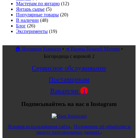
Мастерам по янтарю
(12)
Янтарь сырье
(5)
Популярные товары
(20)
В наличии
(48)
Блог
(26)
Эксперименты
(19)
🏠 Янтарная Комната
•
➜ Иконы Божией Матери
•
Богородица с короной 2
Сервисное обслуживание
Поставщикам
Вакансии
1
Подписывайтесь на нас в Instagram
Условия использования сайта,
,
Положение об обработке и
защите персональных данных.
.