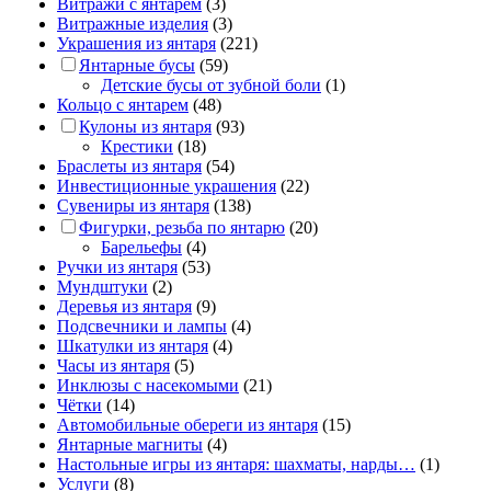
Витражи с янтарем
(3)
Витражные изделия
(3)
Украшения из янтаря
(221)
Янтарные бусы
(59)
Детские бусы от зубной боли
(1)
Кольцо с янтарем
(48)
Кулоны из янтаря
(93)
Крестики
(18)
Браслеты из янтаря
(54)
Инвестиционные украшения
(22)
Сувениры из янтаря
(138)
Фигурки, резьба по янтарю
(20)
Барельефы
(4)
Ручки из янтаря
(53)
Мундштуки
(2)
Деревья из янтаря
(9)
Подсвечники и лампы
(4)
Шкатулки из янтаря
(4)
Часы из янтаря
(5)
Инклюзы с насекомыми
(21)
Чётки
(14)
Автомобильные обереги из янтаря
(15)
Янтарные магниты
(4)
Настольные игры из янтаря: шахматы, нарды…
(1)
Услуги
(8)