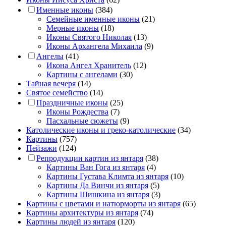
Именные иконы
(384)
Семейные именные иконы
(21)
Мерные иконы
(18)
Иконы Святого Николая
(13)
Иконы Архангела Михаила
(9)
Ангелы
(41)
Икона Ангел Хранитель
(12)
Картины с ангелами
(30)
Тайная вечеря
(14)
Святое семейство
(14)
Праздничные иконы
(25)
Иконы Рождества
(7)
Пасхальные сюжеты
(9)
Католические иконы и греко-католические
(34)
Картины
(757)
Пейзажи
(124)
Репродукции картин из янтаря
(38)
Картины Ван Гога из янтаря
(4)
Картины Густава Климта из янтаря
(10)
Картины Да Винчи из янтаря
(5)
Картины Шишкина из янтаря
(3)
Картины с цветами и натюрморты из янтаря
(65)
Картины архитектуры из янтаря
(74)
Картины людей из янтаря
(120)