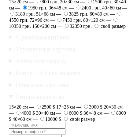
15×20 см —
800 грн.
20×30 см —
1500 грн.
30×40
см —
1950 грн.
36×48 см —
2400 грн.
40×60 см —
3180 грн.
51×68 см —
3825 грн.
60×80 см —
4550 грн.
72×96 см —
7450 грн.
80×120 см —
10350 грн.
150×200 см —
32350 грн.
свой размер
С двойным янтарем
Улучшенные картины
Авторский подход
Копия 1 в 1 как на фото
Объемные картины
Янтарная мозаика
15×20 см —
2500 $
17×25 см —
3000 $
20×30 см
—
4000 $
30×40 см —
6000 $
36×48 см —
8000
$
40×60 см —
10000 $
свой размер