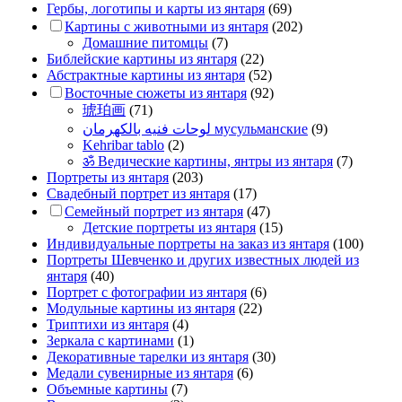
Гербы, логотипы и карты из янтаря
(69)
Картины с животными из янтаря
(202)
Домашние питомцы
(7)
Библейские картины из янтаря
(22)
Абстрактные картины из янтаря
(52)
Восточные сюжеты из янтаря
(92)
琥珀画
(71)
لوحات فنيه بالكهرمان мусульманские
(9)
Kehribar tablo
(2)
ॐ Ведические картины, янтры из янтаря
(7)
Портреты из янтаря
(203)
Свадебный портрет из янтаря
(17)
Семейный портрет из янтаря
(47)
Детские портреты из янтаря
(15)
Индивидуальные портреты на заказ из янтаря
(100)
Портреты Шевченко и других известных людей из
янтаря
(40)
Портрет c фотографии из янтаря
(6)
Модульные картины из янтаря
(22)
Триптихи из янтаря
(4)
Зеркала с картинами
(1)
Декоративные тарелки из янтаря
(30)
Медали сувенирные из янтаря
(6)
Объемные картины
(7)