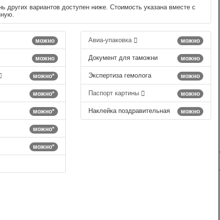
нь других вариантов доступен ниже. Стоимость указана вместе с
нную.
Авиа-упаковка
можно
можно
Документ для таможни
можно
можно
Экспертиза гемолога
можно*
можно
Паспорт картины
можно*
можно
Наклейка поздравительная
можно*
можно
можно*
можно*