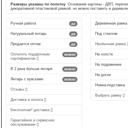
Размеры указаны по полотну
. Основание картины - ДВП, перече
декоративной пластиковой рамкой, но можно поставить и деревья
Ручная работа
Деревянная рамка
да
Натуральный янтарь
Под стеклом
да
Продается оптом
Необычная рамка
да
Оплатить подарочным
На холсте
можно
сертификатом
На подрамнике
В 2 раза больше янтаря
можно
На доске
Янтарь с красками
можно
Ножка-подставка
Отзывы
Выбрать рамку
Доставка и оплата
Бесплатная* доставка
Гарантийное и сервисное
обслуживание