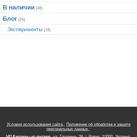
В наличии
(48)
Блог
(26)
Эксперименты
(19)
Условия использования сайта,
,
Положение об обработке и защите
персональных данных.
.
ЧП Картины из янтаря
,
ул.
Гагарина, 39
, г.
Ровно
,
33000
,
Украина
,