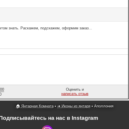
том знать. Раскажем, подскажем, оформим заказ...
,00
Оценить и
написать отзыв
0
🏠 Янтарная Комната
•
➜ Иконы из янтаря
•
Аполлония
Подписывайтесь на нас в Instagram