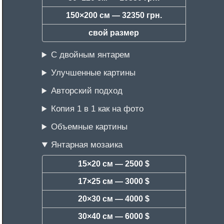
150×200 см —
32350 грн.
свой размер
С двойным янтарем
Улучшенные картины
Авторский подход
Копия 1 в 1 как на фото
Объемные картины
Янтарная мозаика
15×20 см —
2500 $
17×25 см —
3000 $
20×30 см —
4000 $
30×40 см —
6000 $