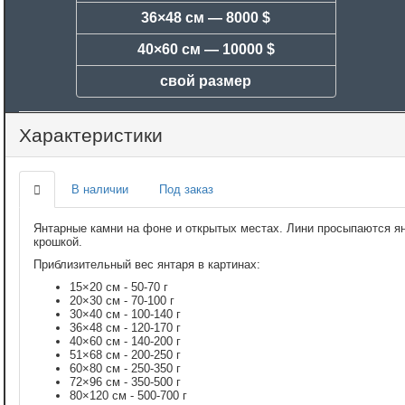
36×48 см —
8000 $
40×60 см —
10000 $
свой размер
Характеристики
В наличии
Под заказ
Янтарные камни на фоне и открытых местах. Лини просыпаются я
крошкой.
Приблизительный вес янтаря в картинах:
15×20 см - 50-70 г
20×30 см - 70-100 г
30×40 см - 100-140 г
36×48 см - 120-170 г
40×60 см - 140-200 г
51×68 см - 200-250 г
60×80 см - 250-350 г
72×96 см - 350-500 г
80×120 см - 500-700 г