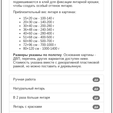
подмешиваются в клей для фиксации янтарной крошки,
чтобы создать особый оттенок янтарю.
Приблизительный вес янтаря в картинах:
15×20 см - 100-140 г
20×30 см - 140-200 г
30×40 см - 200-280 г
36×48 см - 240-340 г
40×60 см - 280-400 г
51×68 см - 400-500 г
60×80 см - 500-700 г
72×96 см - 700-1000 г
80×120 см - 1000-1400 г
Размеры указаны по полотну
. Основание картины -
ДВП, перечень других вариантов доступен ниже.
Стоимость указана вместе с декоративной пластиковой
рамкой, но можно поставить и деревьянную.
Ручная работа
да
Натуральный янтарь
да
В 2 раза больше янтаря
да
Янтарь с красками
да