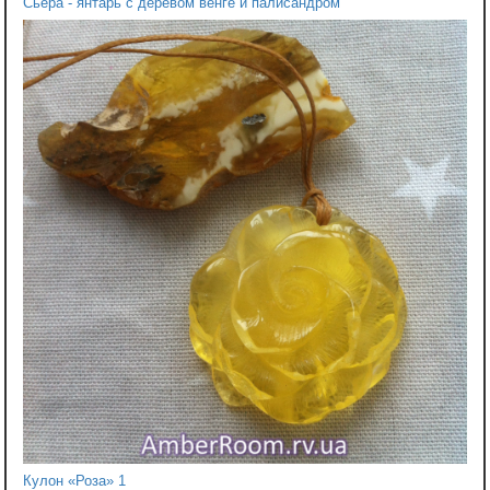
Сьера - янтарь с деревом венге и палисандром
Кулон «‎Роза» 1