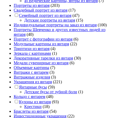
ॐ Ведические картины, янтры из янтаря
(7)
Портреты из янтаря
(203)
Свадебный портрет из янтаря
(17)
Семейный портрет из янтаря
(47)
Детские портреты из янтаря
(15)
Индивидуальные портреты на заказ из янтаря
(100)
Портреты Шевченко и других известных людей из
янтаря
(40)
Портрет c фотографии из янтаря
(6)
Модульные картины из янтаря
(22)
Триптихи из янтаря
(4)
Зеркала с картинами
(1)
Декоративные тарелки из янтаря
(30)
Медали сувенирные из янтаря
(6)
Объемные картины
(7)
Витражи с янтарем
(3)
Витражные изделия
(3)
Украшения из янтаря
(221)
Янтарные бусы
(59)
Детские бусы от зубной боли
(1)
Кольцо с янтарем
(48)
Кулоны из янтаря
(93)
Крестики
(18)
Браслеты из янтаря
(54)
Инвестиционные украшения
(22)