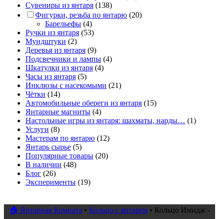
Сувениры из янтаря
(138)
Фигурки, резьба по янтарю
(20)
Барельефы
(4)
Ручки из янтаря
(53)
Мундштуки
(2)
Деревья из янтаря
(9)
Подсвечники и лампы
(4)
Шкатулки из янтаря
(4)
Часы из янтаря
(5)
Инклюзы с насекомыми
(21)
Чётки
(14)
Автомобильные обереги из янтаря
(15)
Янтарные магниты
(4)
Настольные игры из янтаря: шахматы, нарды…
(1)
Услуги
(8)
Мастерам по янтарю
(12)
Янтарь сырье
(5)
Популярные товары
(20)
В наличии
(48)
Блог
(26)
Эксперименты
(19)
🏠 Янтарная Комната
•
Кольцо с янтарем
•
Кольцо Имидж -