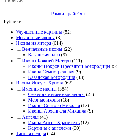
Рамки
Прайс
Опт
Рубрики
Улучшенные картины
(52)
Мозаичные иконы
(3)
Иконы из янтаря
(614)
Венчальные иконы
(22)
Казанская пара
(9)
Иконы Божией Матери
(111)
Иконы Покров Пресвятой Богородицы
(5)
Икона Семистрельная
(9)
Казанская Богородица
(13)
Иконы Иисуса Христа
(62)
Именные иконы
(384)
Семейные именные иконы
(21)
Мерные иконы
(18)
Иконы Святого Николая
(13)
Иконы Архангела Михаила
(9)
Ангелы
(41)
Икона Ангел Хранитель
(12)
Картины с ангелами
(30)
Тайная вечеря
(14)