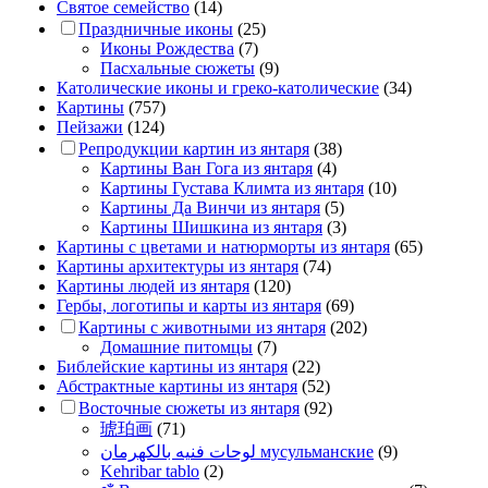
Святое семейство
(14)
Праздничные иконы
(25)
Иконы Рождества
(7)
Пасхальные сюжеты
(9)
Католические иконы и греко-католические
(34)
Картины
(757)
Пейзажи
(124)
Репродукции картин из янтаря
(38)
Картины Ван Гога из янтаря
(4)
Картины Густава Климта из янтаря
(10)
Картины Да Винчи из янтаря
(5)
Картины Шишкина из янтаря
(3)
Картины с цветами и натюрморты из янтаря
(65)
Картины архитектуры из янтаря
(74)
Картины людей из янтаря
(120)
Гербы, логотипы и карты из янтаря
(69)
Картины с животными из янтаря
(202)
Домашние питомцы
(7)
Библейские картины из янтаря
(22)
Абстрактные картины из янтаря
(52)
Восточные сюжеты из янтаря
(92)
琥珀画
(71)
لوحات فنيه بالكهرمان мусульманские
(9)
Kehribar tablo
(2)