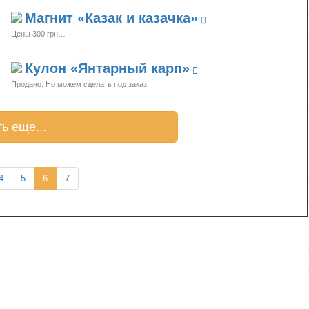
Магнит «Казак и казачка»
Цены 300 грн…
Кулон «Янтарный карп»
Продано
(current)
4
5
6
7