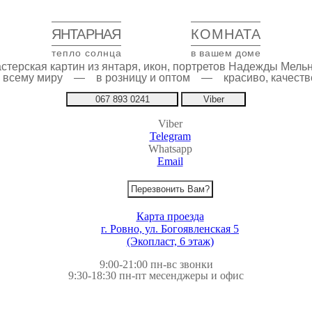
ЯНТАРНАЯ
КОМНАТА
тепло солнца
в вашем доме
стерская картин из янтаря, икон, портретов Надежды Мель
по всему миру — в розницу и оптом — красиво, качестве
067 893 0241
Viber
Viber
Telegram
Whatsapp
Email
Перезвонить Вам?
Карта проезда
г. Ровно, ул. Богоявленская 5
(Экопласт, 6 этаж)
9:00-21:00 пн-вс звонки
9:30-18:30 пн-пт месенджеры и офис