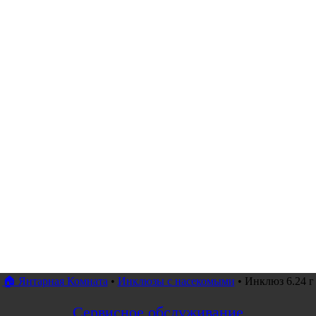
🏠 Янтарная Комната
•
Инклюзы с насекомыми
•
Инклюз 6.24 г
Сервисное обслуживание