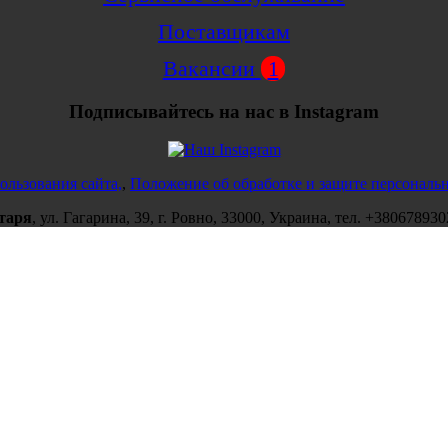
Поставщикам
Вакансии
1
Подписывайтесь на нас в Instagram
ользования сайта,
,
Положение об обработке и защите персональ
таря
,
ул.
Гагарина, 39
, г.
Ровно
,
33000
,
Украина
, тел.
+380678930