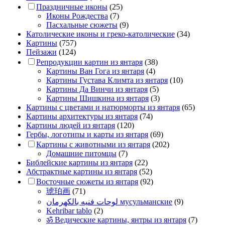
Праздничные иконы
(25)
Иконы Рождества
(7)
Пасхальные сюжеты
(9)
Католические иконы и греко-католические
(34)
Картины
(757)
Пейзажи
(124)
Репродукции картин из янтаря
(38)
Картины Ван Гога из янтаря
(4)
Картины Густава Климта из янтаря
(10)
Картины Да Винчи из янтаря
(5)
Картины Шишкина из янтаря
(3)
Картины с цветами и натюрморты из янтаря
(65)
Картины архитектуры из янтаря
(74)
Картины людей из янтаря
(120)
Гербы, логотипы и карты из янтаря
(69)
Картины с животными из янтаря
(202)
Домашние питомцы
(7)
Библейские картины из янтаря
(22)
Абстрактные картины из янтаря
(52)
Восточные сюжеты из янтаря
(92)
琥珀画
(71)
لوحات فنيه بالكهرمان мусульманские
(9)
Kehribar tablo
(2)
ॐ Ведические картины, янтры из янтаря
(7)