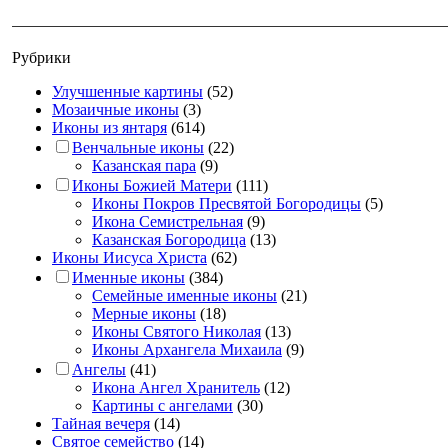
Рубрики
Улучшенные картины
(52)
Мозаичные иконы
(3)
Иконы из янтаря
(614)
Венчальные иконы
(22)
Казанская пара
(9)
Иконы Божией Матери
(111)
Иконы Покров Пресвятой Богородицы
(5)
Икона Семистрельная
(9)
Казанская Богородица
(13)
Иконы Иисуса Христа
(62)
Именные иконы
(384)
Семейные именные иконы
(21)
Мерные иконы
(18)
Иконы Святого Николая
(13)
Иконы Архангела Михаила
(9)
Ангелы
(41)
Икона Ангел Хранитель
(12)
Картины с ангелами
(30)
Тайная вечеря
(14)
Святое семейство
(14)