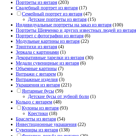
Портреты из янтаря
(203)
Свадебный портрет из янтаря
(17)
Семейный портрет из янтаря
(47)
Детские портреты из янтаря
(15)
Индивидуальные портреты на заказ из янтаря
(100)
Портреты Шевченко и других известных людей из янтар
Портрет c фотографии из янтаря
(6)
Модульные картины из янтаря
(22)
Триптихи из янтаря
(4)
Зеркала с картинами
(1)
Декоративные тарелки из янтаря
(30)
Медали сувенирные из янтаря
(6)
Объемные картины
(7)
Витражи с янтарем
(3)
Витражные изделия
(3)
Украшения из янтаря
(221)
Янтарные бусы
(59)
Детские бусы от зубной боли
(1)
Кольцо с янтарем
(48)
Кулоны из янтаря
(93)
Крестики
(18)
Браслеты из янтаря
(54)
Инвестиционные украшения
(22)
Сувениры из янтаря
(138)
Фигурки, резьба по янтарю
(20)