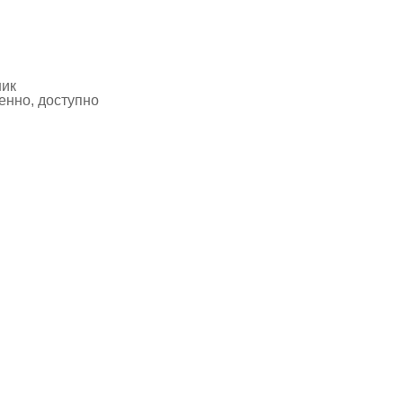
ник
нно, доступно