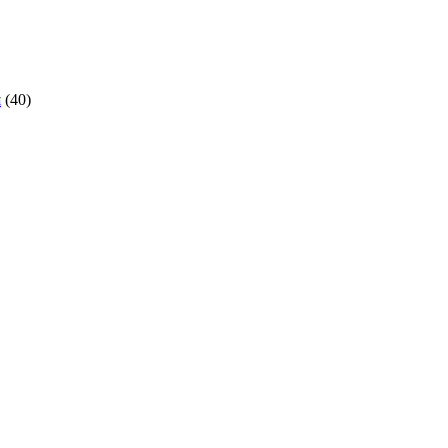
я
(40)