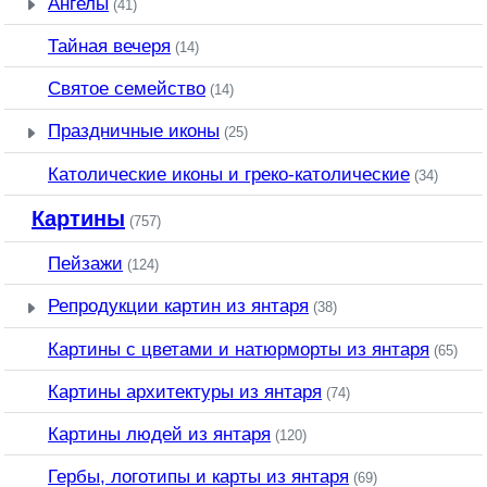
Ангелы
(41)
Тайная вечеря
(14)
Святое семейство
(14)
Праздничные иконы
(25)
Католические иконы и греко-католические
(34)
Картины
(757)
Пейзажи
(124)
Репродукции картин из янтаря
(38)
Картины с цветами и натюрморты из янтаря
(65)
Картины архитектуры из янтаря
(74)
Картины людей из янтаря
(120)
Гербы, логотипы и карты из янтаря
(69)