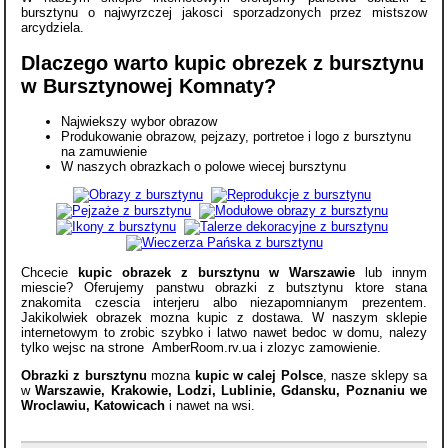
bursztynu o najwyrzczej jakosci sporzadzonych przez mistszow
arcydziela.
Dlaczego warto kupic obrezek z bursztynu
w Bursztynowej Komnaty?
Najwiekszy wybor obrazow
Produkowanie obrazow, pejzazy, portretoe i logo z bursztynu
na zamuwienie
W naszych obrazkach o polowe wiecej bursztynu
Chcecie
kupic obrazek z bursztynu w Warszawie
lub innym
miescie? Oferujemy panstwu obrazki z butsztynu ktore stana
znakomita czescia interjeru albo niezapomnianym prezentem.
Jakikolwiek obrazek mozna kupic z dostawa. W naszym sklepie
internetowym to zrobic szybko i latwo nawet bedoc w domu, nalezy
tylko wejsc na strone AmberRoom.rv.ua i zlozyc zamowienie.
Obrazki z bursztynu
mozna
kupic w calej Polsce
, nasze sklepy sa
w
Warszawie, Krakowie, Lodzi, Lublinie, Gdansku, Poznaniu we
Wroclawiu, Katowicach
i nawet na wsi.