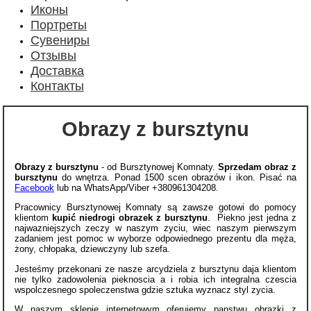
Иконы
Портреты
Сувениры
Отзывы
Доставка
Контакты
Obrazy z bursztynu
Obrazy z bursztynu
- od Bursztynowej Komnaty.
Sprzedam obraz z
bursztynu
do wnętrza. Ponad 1500 scen obrazów i ikon. Pisać na
Facebook
lub na WhatsApp/Viber +380961304208.
Pracownicy Bursztynowej Komnaty są zawsze gotowi do pomocy
klientom
kupić niedrogi obrazek z bursztynu
. Piekno jest jedna z
najwazniejszych zeczy w naszym zyciu, wiec naszym pierwszym
zadaniem jest pomoc w wyborze odpowiednego prezentu dla męża,
żony, chłopaka, dziewczyny lub szefa.
Jesteśmy przekonani ze nasze arcydziela z bursztynu daja klientom
nie tylko zadowolenia pieknoscia a i robia ich integralna czescia
wspolczesnego spoleczenstwa gdzie sztuka wyznacz styl zycia.
W naszym sklepie internetowym oferujemy panstwu obrazki z