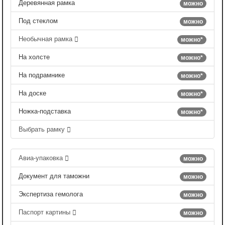
Деревянная рамка
можно
Под стеклом
можно
Необычная рамка
можно*
На холсте
можно*
На подрамнике
можно*
На доске
можно*
Ножка-подставка
можно*
Выбрать рамку
Авиа-упаковка
можно
Документ для таможни
можно
Экспертиза гемолога
можно
Паспорт картины
можно