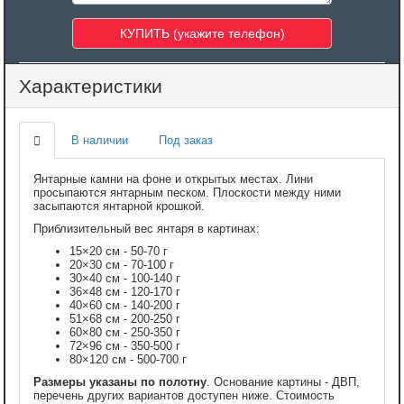
Характеристики
В наличии
Под заказ
Янтарные камни на фоне и открытых местах. Лини
просыпаются янтарным песком. Плоскости между ними
засыпаются янтарной крошкой.
Приблизительный вес янтаря в картинах:
15×20 см - 50-70 г
20×30 см - 70-100 г
30×40 см - 100-140 г
36×48 см - 120-170 г
40×60 см - 140-200 г
51×68 см - 200-250 г
60×80 см - 250-350 г
72×96 см - 350-500 г
80×120 см - 500-700 г
Размеры указаны по полотну
. Основание картины - ДВП,
перечень других вариантов доступен ниже. Стоимость