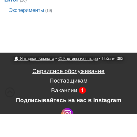
(26)
Эксперименты
(19)
🏠 Янтарная Комната
•
🎨 Картины из янтаря
•
Пейзаж 083
Сервисное обслуживание
Поставщикам
Вакансии
1
Подписывайтесь на нас в Instagram
Условия использования сайта,
,
Положение об обработке и защите
персональных данных.
.