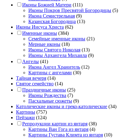
Иконы Божией Матери
(111)
Иконы Покров Пресвятой Богородицы
(5)
Икона Семистрельная
(9)
Казанская Богородица
(13)
Иконы Иисуса Христа
(62)
Именные иконы
(384)
Семейные именные иконы
(21)
Мерные иконы
(18)
Иконы Святого Николая
(13)
Иконы Архангела Михаила
(9)
Ангелы
(41)
Икона Ангел Хранитель
(12)
Картины с ангелами
(30)
Тайная вечеря
(14)
Святое семейство
(14)
Праздничные иконы
(25)
Иконы Рождества
(7)
Пасхальные сюжеты
(9)
Католические иконы и греко-католические
(34)
Картины
(757)
Пейзажи
(124)
Репродукции картин из янтаря
(38)
Картины Ван Гога из янтаря
(4)
Картины Густава Климта из янтаря
(10)