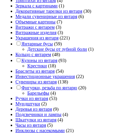
Триптихи из янтаря
(4)
Зеркала с картинами
(1)
Декоративные тарелки из янтаря
(30)
Медали сувенирные из янтаря
(6)
Объемные картины
(7)
Витражи с янтарем
(3)
Витражные изделия
(3)
Украшения из янтаря
(221)
Янтарные бусы
(59)
Детские бусы от зубной боли
(1)
Кольцо с янтарем
(48)
Кулоны из янтаря
(93)
Крестики
(18)
Браслеты из янтаря
(54)
Инвестиционные украшения
(22)
Сувениры из янтаря
(138)
Фигурки, резьба по янтарю
(20)
Барельефы
(4)
Ручки из янтаря
(53)
Мундштуки
(2)
Деревья из янтаря
(9)
Подсвечники и лампы
(4)
Шкатулки из янтаря
(4)
Часы из янтаря
(5)
Инклюзы с насекомыми
(21)