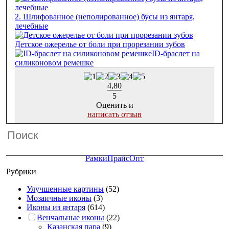
2. Шлифованное (неполированное) бусы из янтаря,
лечебные
Детское ожерелье от боли при прорезании зубов
ID-браслет на
силиконовом ремешке
4,80
5
Оценить и
написать отзыв
Рамки
Прайс
Опт
Рубрики
Улучшенные картины
(52)
Мозаичные иконы
(3)
Иконы из янтаря
(614)
Венчальные иконы
(22)
Казанская пара
(9)