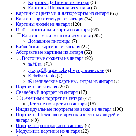
Картины Да Винчи из янтаря
(5)
Картины Шишкина из янтаря
(3)
Картины с цветами и натюрморты из янтаря
(65)
Картины архитектуры из янтаря
(74)
Картины людей из янтаря
(120)
Гербы, логотипы и карты из янтаря
(69)
Картины с животными из янтаря
(202)
Домашние питомцы
(7)
Библейские картины из янтаря
(22)
Абстрактные картины из янтаря
(52)
Восточные сюжеты из янтаря
(92)
琥珀画
(71)
لوحات فنيه بالكهرمان мусульманские
(9)
Kehribar tablo
(2)
ॐ Ведические картины, янтры из янтаря
(7)
Портреты из янтаря
(203)
Свадебный портрет из янтаря
(17)
Семейный портрет из янтаря
(47)
Детские портреты из янтаря
(15)
Индивидуальные портреты на заказ из янтаря
(100)
Портреты Шевченко и других известных людей из
янтаря
(40)
Портрет c фотографии из янтаря
(6)
Модульные картины из янтаря
(22)