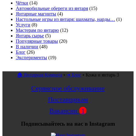
Чётки
(14)
Автомобильные обереги из янтаря
(15)
Янтарные магниты
(4)
Настольные игры из янтаря: шахматы, нарды…
(1)
Услуги
(8)
Мастерам по янтарю
(12)
Янтарь сырье
(5)
Популярные товары
(20)
В наличии
(48)
Блог
(26)
Эксперименты
(19)
🏠 Янтарная Комната
•
➜ Блог
•
Кожа и янтарь 3
Сервисное обслуживание
Поставщикам
Вакансии
1
Подписывайтесь на нас в Instagram