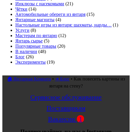
Инклюзы с насекомыми
(21)
Чётки
(14)
Автомобильные обереги из янтаря
(15)
Янтарные магниты
(4)
Настольные игры из янтаря: шахматы, нарды…
(1)
Услуги
(8)
Мастерам по янтарю
(12)
Янтарь сырье
(5)
Популярные товары
(20)
В наличии
(48)
Блог
(26)
Эксперименты
(19)
🏠 Янтарная Комната
•
➜ Блог
•
Как повесить картины из
янтаря на стену?
Сервисное обслуживание
Поставщикам
Вакансии
1
Подписывайтесь на нас в Instagram