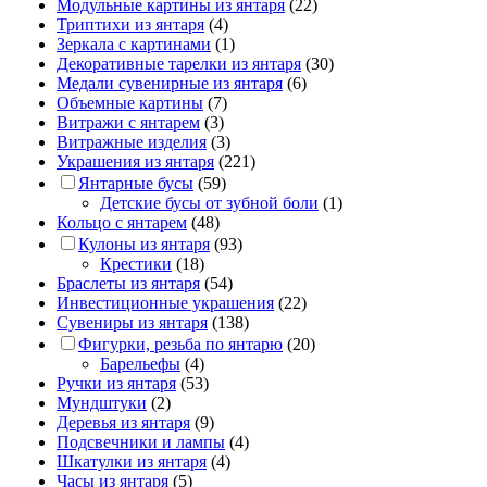
Модульные картины из янтаря
(22)
Триптихи из янтаря
(4)
Зеркала с картинами
(1)
Декоративные тарелки из янтаря
(30)
Медали сувенирные из янтаря
(6)
Объемные картины
(7)
Витражи с янтарем
(3)
Витражные изделия
(3)
Украшения из янтаря
(221)
Янтарные бусы
(59)
Детские бусы от зубной боли
(1)
Кольцо с янтарем
(48)
Кулоны из янтаря
(93)
Крестики
(18)
Браслеты из янтаря
(54)
Инвестиционные украшения
(22)
Сувениры из янтаря
(138)
Фигурки, резьба по янтарю
(20)
Барельефы
(4)
Ручки из янтаря
(53)
Мундштуки
(2)
Деревья из янтаря
(9)
Подсвечники и лампы
(4)
Шкатулки из янтаря
(4)
Часы из янтаря
(5)