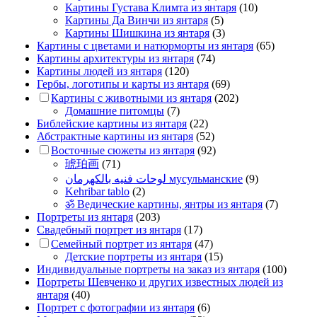
Картины Густава Климта из янтаря
(10)
Картины Да Винчи из янтаря
(5)
Картины Шишкина из янтаря
(3)
Картины с цветами и натюрморты из янтаря
(65)
Картины архитектуры из янтаря
(74)
Картины людей из янтаря
(120)
Гербы, логотипы и карты из янтаря
(69)
Картины с животными из янтаря
(202)
Домашние питомцы
(7)
Библейские картины из янтаря
(22)
Абстрактные картины из янтаря
(52)
Восточные сюжеты из янтаря
(92)
琥珀画
(71)
لوحات فنيه بالكهرمان мусульманские
(9)
Kehribar tablo
(2)
ॐ Ведические картины, янтры из янтаря
(7)
Портреты из янтаря
(203)
Свадебный портрет из янтаря
(17)
Семейный портрет из янтаря
(47)
Детские портреты из янтаря
(15)
Индивидуальные портреты на заказ из янтаря
(100)
Портреты Шевченко и других известных людей из
янтаря
(40)
Портрет c фотографии из янтаря
(6)