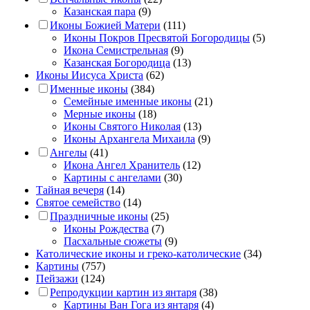
Казанская пара
(9)
Иконы Божией Матери
(111)
Иконы Покров Пресвятой Богородицы
(5)
Икона Семистрельная
(9)
Казанская Богородица
(13)
Иконы Иисуса Христа
(62)
Именные иконы
(384)
Семейные именные иконы
(21)
Мерные иконы
(18)
Иконы Святого Николая
(13)
Иконы Архангела Михаила
(9)
Ангелы
(41)
Икона Ангел Хранитель
(12)
Картины с ангелами
(30)
Тайная вечеря
(14)
Святое семейство
(14)
Праздничные иконы
(25)
Иконы Рождества
(7)
Пасхальные сюжеты
(9)
Католические иконы и греко-католические
(34)
Картины
(757)
Пейзажи
(124)
Репродукции картин из янтаря
(38)
Картины Ван Гога из янтаря
(4)